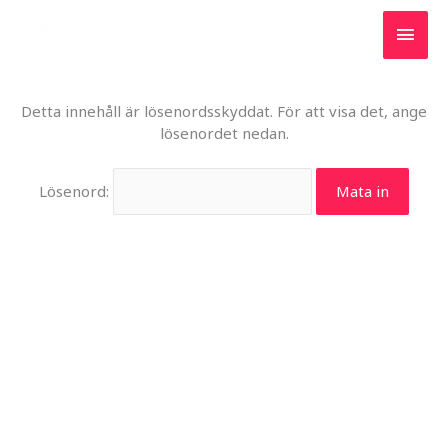
Hoppa
Huv
till
Hattuddens Samfällighet
innehåll
Detta innehåll är lösenordsskyddat. För att visa det, ange
lösenordet nedan.
Lösenord: